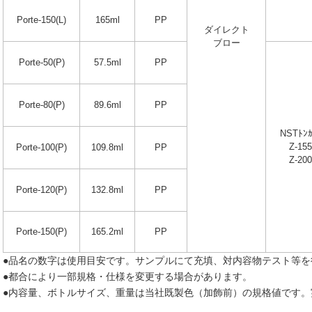
Porte-150(L)
165ml
PP
ダイレクト
ブロー
Porte-50(P)
57.5ml
PP
Porte-80(P)
89.6ml
PP
NSTﾄﾝ
Z-155
Porte-100(P)
109.8ml
PP
Z-200
Porte-120(P)
132.8ml
PP
Porte-150(P)
165.2ml
PP
●品名の数字は使用目安です。サンプルにて充填、対内容物テスト等を
●都合により一部規格・仕様を変更する場合があります。
●内容量、ボトルサイズ、重量は当社既製色（加飾前）の規格値です。