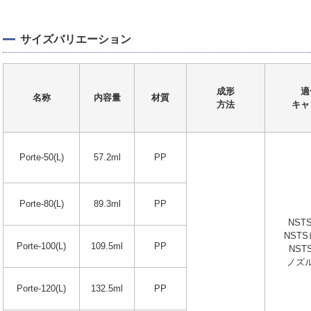
サイズバリエーション
成形
適
名称
内容量
材質
方法
キャ
Porte-50(L)
57.2ml
PP
Porte-80(L)
89.3ml
PP
NST
NST
Porte-100(L)
109.5ml
PP
NST
ノズル
Porte-120(L)
132.5ml
PP