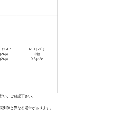
ｶﾞﾘCAP
NSTﾄﾝｶﾞﾘ
(24φ)
中栓
(24φ)
0.5φ･2φ
行い、ご確認下さい。
実測値と異なる場合があります。