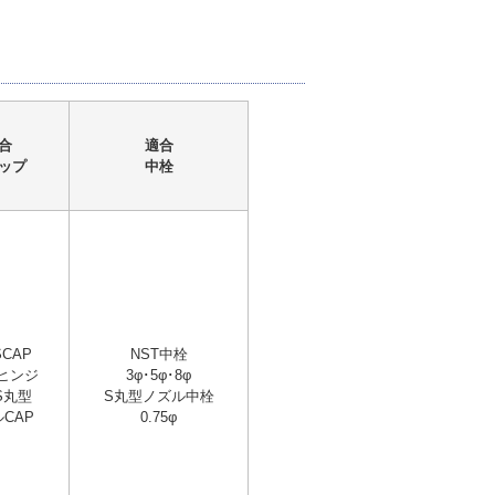
合
適合
ップ
中栓
SCAP
NST中栓
Sヒンジ
3φ･5φ･8φ
S丸型
S丸型ノズル中栓
CAP
0.75φ