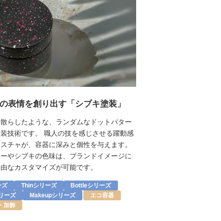
の表情を創り出す「シブキ塗装」
を散らしたような、ランダムなドットパター
装技術です。 職人の技を感じさせる躍動感
クスチャが、容器に深みと個性を与えます。
ラーやシブキの色味は、ブランドイメージに
自由なカスタマイズが可能です。
ーズ
Thinシリーズ
Bottleシリーズ
シリーズ
Makeupシリーズ
エコ容器
・加飾