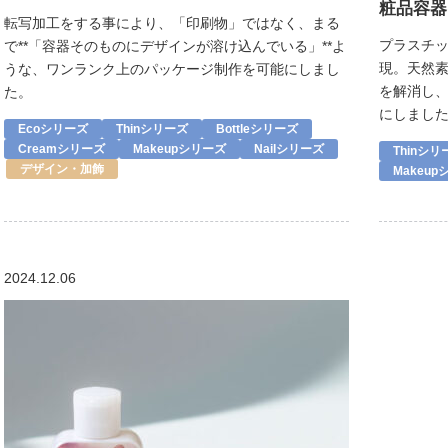
粧品容器
転写加工をする事により、「印刷物」ではなく、まる
プラスチ
で**「容器そのものにデザインが溶け込んでいる」**よ
現。天然
うな、ワンランク上のパッケージ制作を可能にしまし
を解消し
た。
にしまし
Ecoシリーズ
Thinシリーズ
Bottleシリーズ
Creamシリーズ
Makeupシリーズ
Nailシリーズ
Thinシリ
デザイン・加飾
Makeu
2024.12.06