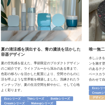
夏の清涼感を演出する、青の濃淡を活かした
唯一無二
容器デザイン
水しぶき
夏の空気感を捉えた、季節限定のプロダクトデザイン
ンを施す塗
のご紹介です。ライトブルーから深みのある青まで、
のあるテ
色彩の移ろいを活かした配置により、空間そのものに
ベースカ
涼を呼ぶような世界観を構築しました。洗練されたラ
合わせて
インナップが、夏の生活空間を鮮やかに、そして心地
Ecoシリ
よく彩ります。
Cream
デザイン
Ecoシリーズ
Thinシリーズ
Bottleシリーズ
Creamシリーズ
Makeupシリーズ