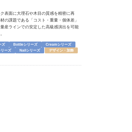
ック表面に大理石や木目の質感を精密に再
素材の課題である「コスト・重量・個体差」
、量産ラインでの安定した高級感演出を可能
た。
ーズ
Bottleシリーズ
Creamシリーズ
pシリーズ
Nailシリーズ
デザイン・加飾