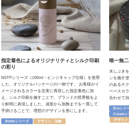
指定着色によるオリジナリティとシルク印刷
唯一無二
の彩り
水しぶき
NSTPシリーズ（100ml・ヒンジキャップ仕様）を使用
ンを施す塗
した、オリジナルパッケージの一例です。 お客様がイ
のあるテ
メージされるカラーを忠実に再現した指定着色に加
ベースカ
え、シルク印刷を施すことで、ブランドの世界観をよ
合わせて
り鮮明に表現しました。成形から加飾までを一貫して
Ecoシリ
手掛けることで、理想のデザインを形にします。
Cream
デザイン
Bottleシリーズ
デザイン・加飾