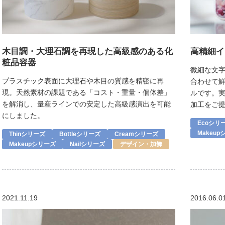
木目調・大理石調を再現した高級感のある化
高精細イ
粧品容器
微細な文
プラスチック表面に大理石や木目の質感を精密に再
合わせて鮮
現。天然素材の課題である「コスト・重量・個体差」
ルです。
を解消し、量産ラインでの安定した高級感演出を可能
加工をご
にしました。
Ecoシリ
Makeu
Thinシリーズ
Bottleシリーズ
Creamシリーズ
Makeupシリーズ
Nailシリーズ
デザイン・加飾
2021.11.19
2016.06.0