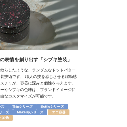
の表情を創り出す「シブキ塗装」
を散らしたような、ランダムなドットパター
装技術です。 職人の技を感じさせる躍動感
クスチャが、容器に深みと個性を与えます。
ラーやシブキの色味は、ブランドイメージに
自由なカスタマイズが可能です。
ーズ
Thinシリーズ
Bottleシリーズ
シリーズ
Makeupシリーズ
エコ容器
・加飾