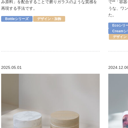
み原料」を配合することで磨りガラスのような質感を
で**「容
再現する手法です。
うな、ワ
た。
Bottleシリーズ
デザイン・加飾
Ecoシリ
Cream
デザイン
2025.05.01
2024.12.0