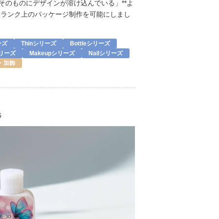
器そのものにデザインが溶け込んでいる」**よ
ンランク上のパッケージ制作を可能にしまし
ーズ
Thinシリーズ
Bottleシリーズ
シリーズ
Makeupシリーズ
Nailシリーズ
・加飾
6