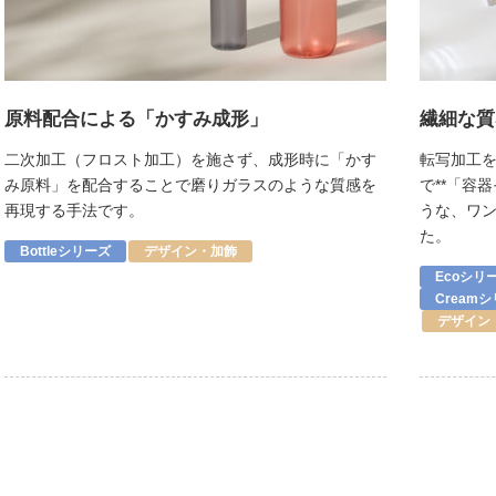
原料配合による「かすみ成形」
繊細な質
二次加工（フロスト加工）を施さず、成形時に「かす
転写加工
み原料」を配合することで磨りガラスのような質感を
で**「容
再現する手法です。
うな、ワ
た。
Bottleシリーズ
デザイン・加飾
Ecoシリ
Cream
デザイン