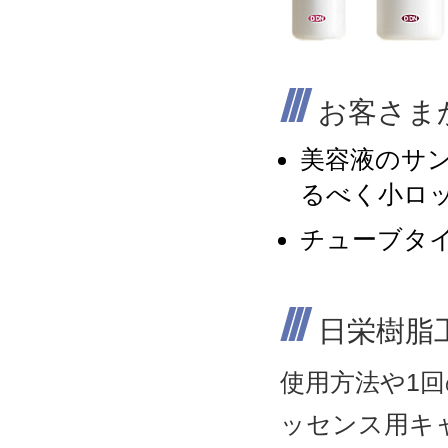
お客さま
美容液のサ
るべく小ロ
チューブタ
日栄樹脂
使用方法や1
ッセンス用キ