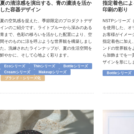
夏の清涼感を演出する、青の濃淡を活か
指定着色によ
した容器デザイン
印刷の彩り
夏の空気感を捉えた、季節限定のプロダクトデザ
NSTPシリーズ
インのご紹介です。ライトブルーから深みのある
を使用した、オ
青まで、色彩の移ろいを活かした配置により、空
お客様がイメー
間そのものに涼を呼ぶような世界観を構築しまし
指定着色に加え
た。洗練されたラインナップが、夏の生活空間を
ンドの世界観を
鮮やかに、そして心地よく彩ります。
ら加飾までを一
ザインを形にし
Ecoシリーズ
Thinシリーズ
Bottleシリーズ
Creamシリーズ
Makeupシリーズ
Bottleシリーズ
ブランド・シリーズ化