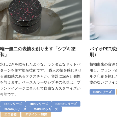
唯一無二の表情を創り出す「シブキ塗
バイオPET
装」
刷）
水しぶきを散らしたような、ランダムなドットパ
植物由来の資源
ターンを施す塗装技術です。 職人の技を感じさせ
用し、ブランド
る躍動感のあるテクスチャが、容器に深みと個性
ルク印刷を施し
を与えます。ベースカラーやシブキの色味は、ブ
協のないデザイ
ランドイメージに合わせて自由なカスタマイズが
Ecoシリーズ
可能です。
Ecoシリーズ
Thinシリーズ
Bottleシリーズ
Creamシリーズ
Makeupシリーズ
エコ容器
デザイン・加飾