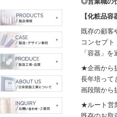
◎営業職の
【化粧品容
既存の顧客
コンセプト
「容器」を
★企画から
長年培って
画段階から
★ルート営
既存のお取