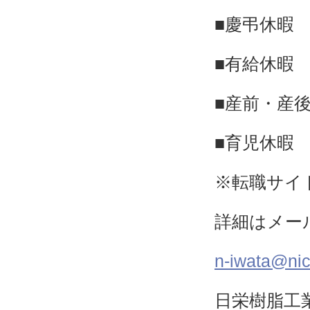
■慶弔休暇
■有給休暇
■産前・産
■育児休暇
※転職サイ
詳細はメー
n-iwata@nich
日栄樹脂工