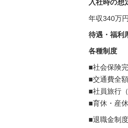
入社時の想
年収340万
待遇・福利
各種制度
■社会保険
■交通費全
■社員旅行
■育休・産
■退職金制