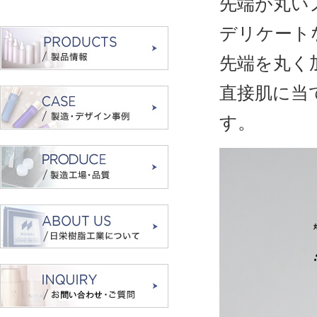
先端が丸い
デリケート
先端を丸く
直接肌に当
す。