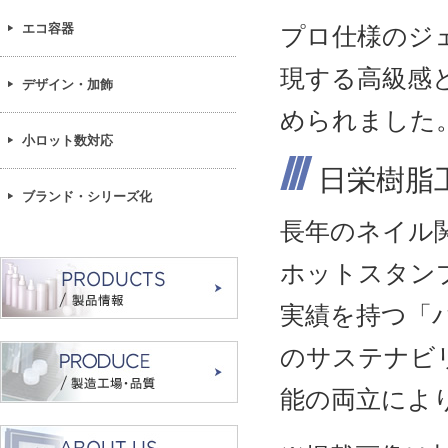
エコ容器
プロ仕様のジ
現する高級感
デザイン・加飾
められました
小ロット数対応
日栄樹脂
ブランド・シリーズ化
長年のネイル
ホットスタン
実績を持つ「バ
のサステナビ
能の両立によ