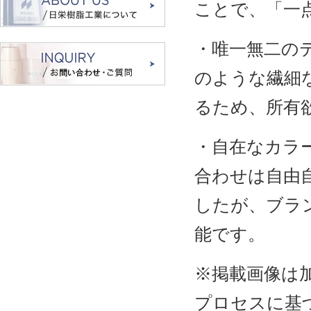
ことで、「一
・唯一無二の
のような繊細
るため、所有
・自在なカラ
合わせは自由
したが、ブラ
能です。
※掲載画像は
プロセスに基