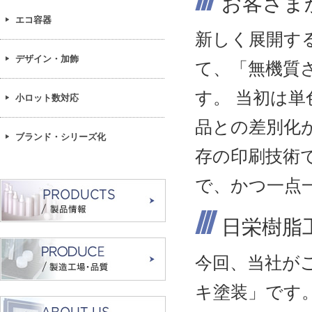
お客さま
エコ容器
新しく展開す
デザイン・加飾
て、「無機質
す。 当初は
小ロット数対応
品との差別化
ブランド・シリーズ化
存の印刷技術
で、かつ一点
日栄樹脂
今回、当社が
キ塗装」です