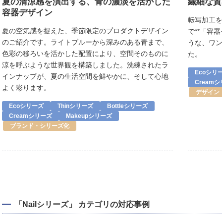
夏の清涼感を演出する、青の濃淡を活かした
繊細な質
容器デザイン
転写加工
夏の空気感を捉えた、季節限定のプロダクトデザイン
で**「容
のご紹介です。ライトブルーから深みのある青まで、
うな、ワ
色彩の移ろいを活かした配置により、空間そのものに
た。
涼を呼ぶような世界観を構築しました。洗練されたラ
Ecoシリ
インナップが、夏の生活空間を鮮やかに、そして心地
Cream
よく彩ります。
デザイン
Ecoシリーズ
Thinシリーズ
Bottleシリーズ
Creamシリーズ
Makeupシリーズ
ブランド・シリーズ化
「Nailシリーズ」 カテゴリの対応事例