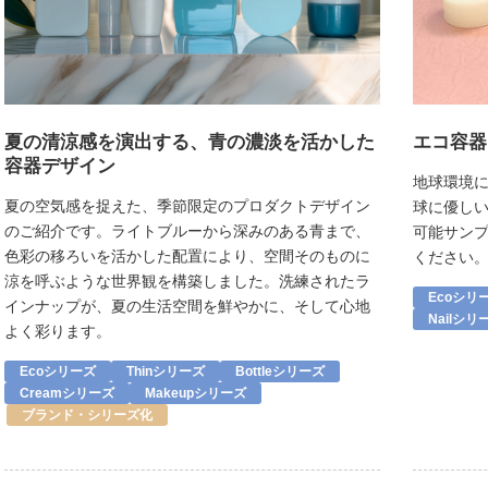
夏の清涼感を演出する、青の濃淡を活かした
エコ容器
容器デザイン
地球環境に
夏の空気感を捉えた、季節限定のプロダクトデザイン
球に優しい
のご紹介です。ライトブルーから深みのある青まで、
可能サン
色彩の移ろいを活かした配置により、空間そのものに
ください
涼を呼ぶような世界観を構築しました。洗練されたラ
Ecoシリ
インナップが、夏の生活空間を鮮やかに、そして心地
Nailシリ
よく彩ります。
Ecoシリーズ
Thinシリーズ
Bottleシリーズ
Creamシリーズ
Makeupシリーズ
ブランド・シリーズ化