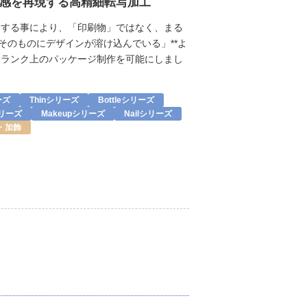
感を再現する高精細転写加工
をする事により、「印刷物」ではなく、まる
器そのものにデザインが溶け込んでいる」**よ
ンランク上のパッケージ制作を可能にしまし
ーズ
Thinシリーズ
Bottleシリーズ
シリーズ
Makeupシリーズ
Nailシリーズ
・加飾