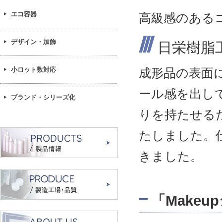
エコ容器
高級感のある
デザイン・加飾
日栄樹脂
小ロット数対応
成形品の表面
ール感を出し
ブランド・シリーズ化
りを持たせる
たしました。
きました。
「Make