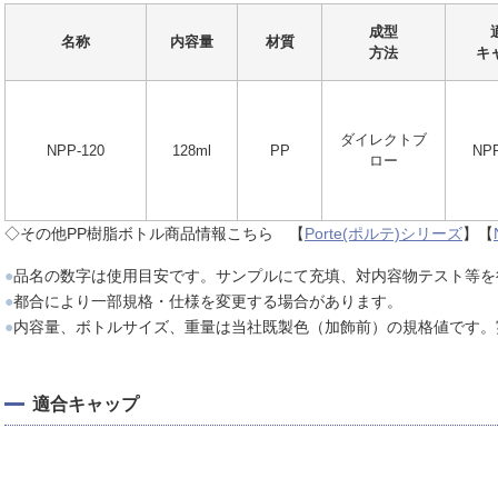
成型
名称
内容量
材質
方法
キ
ダイレクトブ
NPP-120
128ml
PP
NP
ロー
◇その他PP樹脂ボトル商品情報こちら 【
Porte(ポルテ)シリーズ
】【
●
品名の数字は使用目安です。サンプルにて充填、対内容物テスト等を
●
都合により一部規格・仕様を変更する場合があります。
●
内容量、ボトルサイズ、重量は当社既製色（加飾前）の規格値です。
適合キャップ