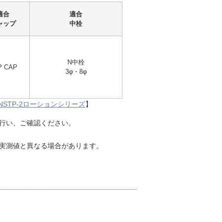
適合
適合
ャップ
中栓
N中栓
P CAP
3φ・8φ
NSTP-2ローションシリーズ
】
行い、ご確認ください。
実測値と異なる場合があります。