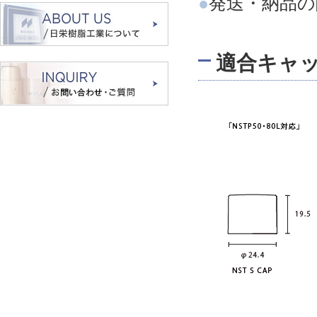
●
発送・納品
適合キャ