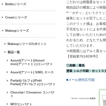
こだわりは樹脂皿をセット
Bottleシリーズ
独自設計の構造により樹脂
**「カチッ」というクリック
Creamシリーズ
確実にセットが完了したこ
このクリック感は、お客様
不完全なセットによる中身
Makeupシリーズ
してお使いいただくための
わかるため、どなたでも簡
Makeupシリーズのポイント
していただけます。
※樹脂皿にはアルミ皿セッ
製品一覧
【登録第7614038号】
Assort(アソート)/Assort
mini(アソートミニ)コンパクト
◇加飾：着色
塗装 シルク印刷・ホットス
Assort(アソート) S/M/L ケース
■メール便対応可能
Parfait(パルフェ)/Petit
Parfait(プチパルフェ)コンパクト
Chocolat / Cinnamon コンパク
ト
NFOコンパクト