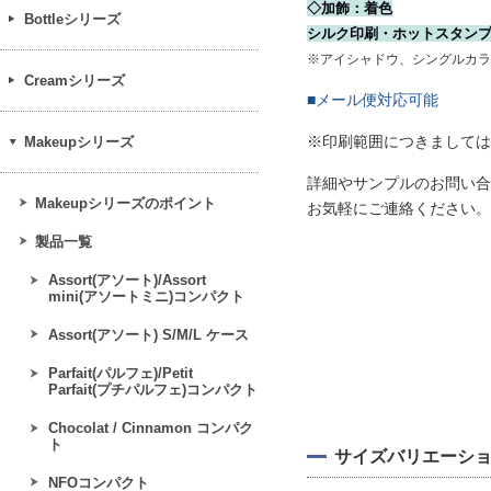
◇加飾：着色
Bottleシリーズ
シルク印刷・ホットスタン
※アイシャドウ、シングルカラ
Creamシリーズ
■メール便対応可能
※印刷範囲につきましては
Makeupシリーズ
詳細やサンプルのお問い合
Makeupシリーズのポイント
お気軽にご連絡ください。
製品一覧
Assort(アソート)/Assort
mini(アソートミニ)コンパクト
Assort(アソート) S/M/L ケース
Parfait(パルフェ)/Petit
Parfait(プチパルフェ)コンパクト
Chocolat / Cinnamon コンパク
ト
サイズバリエーシ
NFOコンパクト