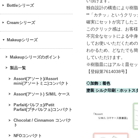
い頂けます。
Bottleシリーズ
独自設計の構造により樹脂
**「カチッ」というクリック
確実にセットが完了したこ
Creamシリーズ
このクリック感は、お客様
不完全なセットによる中身
Makeupシリーズ
してお使いいただくための
わかるため、どなたでも簡
Makeupシリーズのポイント
していただけます。
※樹脂皿にはアルミ皿セッ
製品一覧
【登録第7614038号】
Assort(アソート)/Assort
mini(アソートミニ)コンパクト
◇加飾：着色
塗装 シルク印刷・ホットス
Assort(アソート) S/M/L ケース
Parfait(パルフェ)/Petit
Parfait(プチパルフェ)コンパクト
Chocolat / Cinnamon コンパク
ト
NFOコンパクト