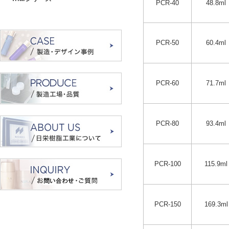
PCR-40
48.8ml
PCR-50
60.4ml
PCR-60
71.7ml
PCR-80
93.4ml
PCR-100
115.9ml
PCR-150
169.3ml