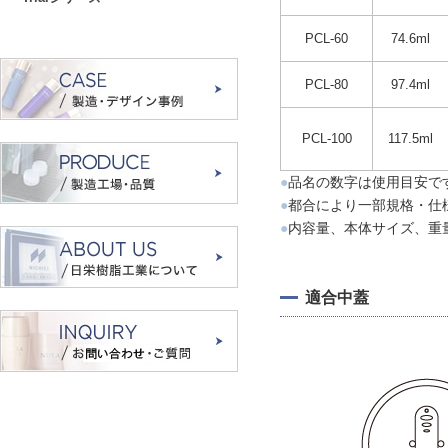
PCL-60
74.6ml
PCL-80
97.4ml
PCL-100
117.5ml
●
品名の数字は使用目安で
●
都合により一部規格・仕
●
内容量、本体サイズ、重
適合中蓋