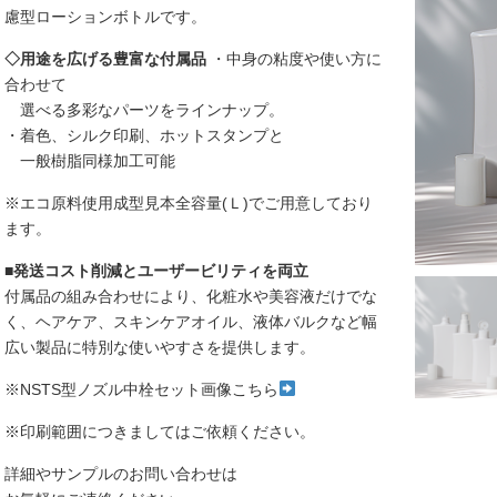
慮型ローションボトルです。
◇用途を広げる豊富な付属品
・中身の粘度や使い方に
合わせて
選べる多彩なパーツをラインナップ。
・着色、シルク印刷、ホットスタンプと
一般樹脂同様加工可能
※エコ原料使用成型見本全容量(Ｌ)でご用意しており
ます。
■発送コスト削減とユーザービリティを両立
付属品の組み合わせにより、化粧水や美容液だけでな
く、ヘアケア、スキンケアオイル、液体バルクなど幅
広い製品に特別な使いやすさを提供します。
※NSTS型ノズル中栓セット画像こちら
※印刷範囲につきましてはご依頼ください。
詳細やサンプルのお問い合わせは