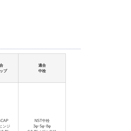
合
適合
ップ
中栓
SCAP
NST中栓
Sヒンジ
3φ･5φ･8φ