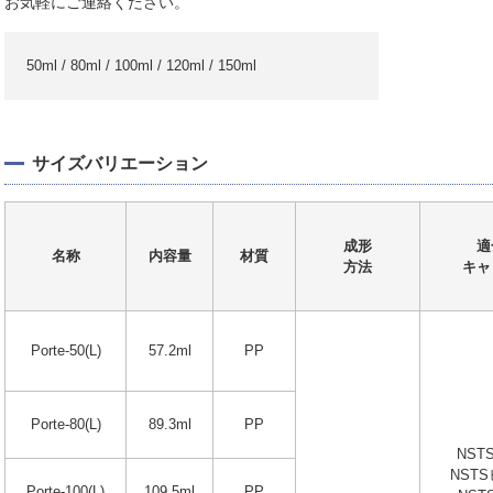
お気軽にご連絡ください。
50ml / 80ml / 100ml / 120ml / 150ml
サイズバリエーション
成形
適
名称
内容量
材質
方法
キャ
Porte-50(L)
57.2ml
PP
Porte-80(L)
89.3ml
PP
NST
NST
Porte-100(L)
109.5ml
PP