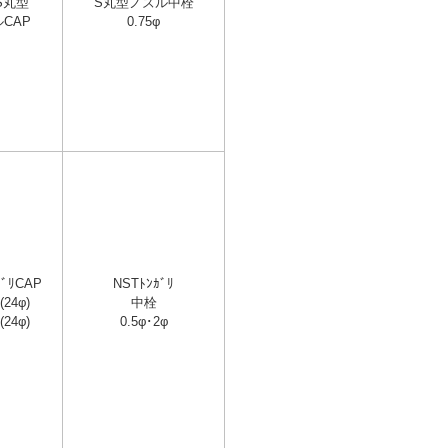
S丸型
S丸型ノズル中栓
CAP
0.75φ
ｶﾞﾘCAP
NSTﾄﾝｶﾞﾘ
(24φ)
中栓
(24φ)
0.5φ･2φ