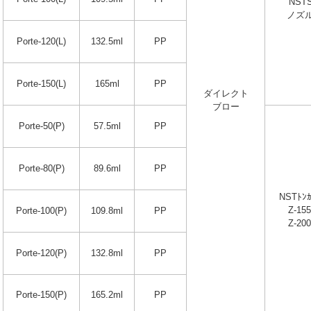
NST
ノズル
Porte-120(L)
132.5ml
PP
Porte-150(L)
165ml
PP
ダイレクト
ブロー
Porte-50(P)
57.5ml
PP
Porte-80(P)
89.6ml
PP
NSTﾄﾝ
Z-155
Porte-100(P)
109.8ml
PP
Z-200
Porte-120(P)
132.8ml
PP
Porte-150(P)
165.2ml
PP